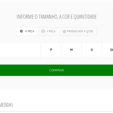
INFORME O TAMANHO, A COR E QUANTIDADE
+1 PEÇA
-1 PEÇA
PREENCHER A QTDE
P
M
G
G
COMPRAR
 MEDIDAS