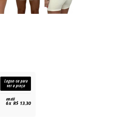
Logue-se para
ver o preço
em até
6x R$ 13,30