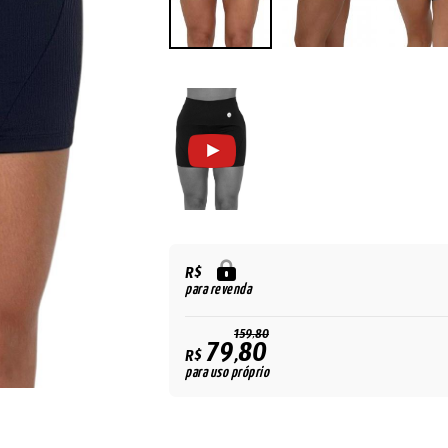
R$
para revenda
159,80
79,80
R$
para uso próprio