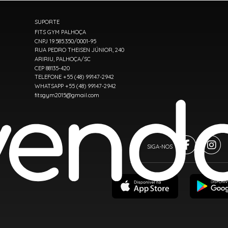
SUPORTE
FITS GYM PALHOÇA
CNPJ 19.585.350/0001-95
RUA PEDRO THEISEN JÚNIOR, 240
ARIRIU, PALHOÇA/SC
CEP 88135-420
TELEFONE +55 (48) 99147-2942
WHATSAPP +55 (48) 99147-2942
fitsgym2015@gmail.com