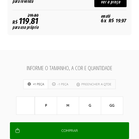
para revenda
ver o preço
219,80
em até
119,81
6x R$ 19,97
R$
para uso próprio
INFORME O TAMANHO, A COR E QUANTIDADE
+1 PEÇA
-1 PEÇA
PREENCHER A QTDE
P
M
G
GG
COMPRAR