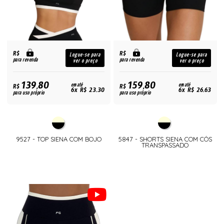
R$
R$
Logue-se para
Logue-se para
para revenda
para revenda
ver o preço
ver o preço
139,80
159,80
R$
em até
R$
em até
6x R$ 23,30
6x R$ 26,63
para uso próprio
para uso próprio
9527 - TOP SIENA COM BOJO
5847 - SHORTS SIENA COM CÓS
TRANSPASSADO