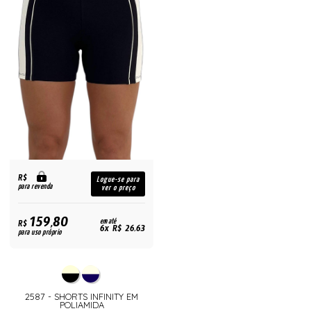
R$
Logue-se para
para revenda
ver o preço
159,80
R$
em até
6x R$ 26,63
para uso próprio
2587 - SHORTS INFINITY EM
POLIAMIDA