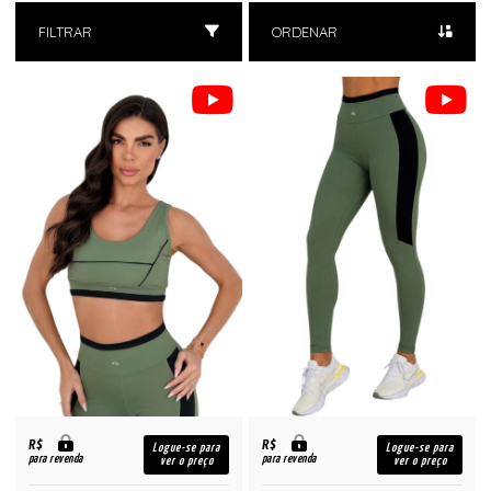
FILTRAR
ORDENAR
R$
R$
Logue-se para
Logue-se para
para revenda
para revenda
ver o preço
ver o preço