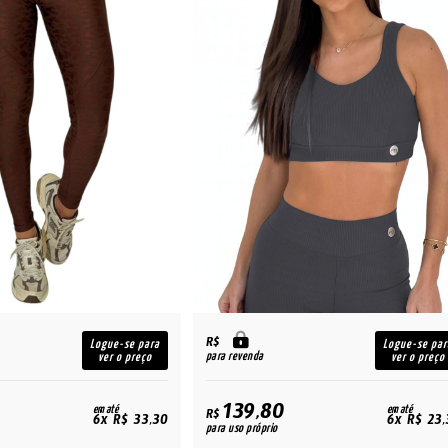
R$
Logue-se para
Logue-se par
para revenda
ver o preço
ver o preço
139,80
em até
em até
R$
6x R$ 33,30
6x R$ 23,
para uso próprio