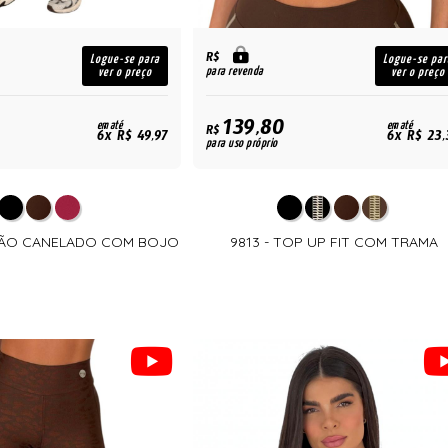
R$
Logue-se para
Logue-se par
para revenda
ver o preço
ver o preço
139,80
em até
em até
R$
6x R$ 49,97
6x R$ 23,
para uso próprio
CÃO CANELADO COM BOJO
9813 - TOP UP FIT COM TRAMA