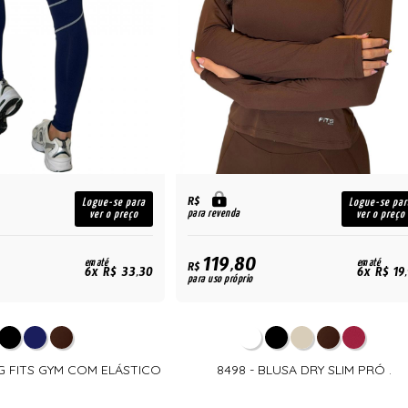
R$
Logue-se para
Logue-se par
para revenda
ver o preço
ver o preço
119,80
em até
em até
R$
6x R$ 33,30
6x R$ 19
para uso próprio
NG FITS GYM COM ELÁSTICO
8498 - BLUSA DRY SLIM PRÓ .