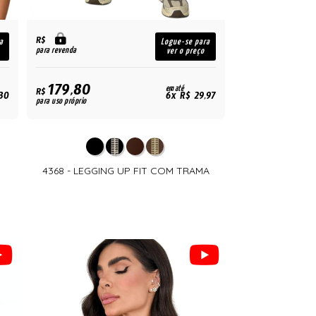
R$
a
Logue-se para
para revenda
ver o preço
179,80
em até
R$
30
6x R$ 29,97
para uso próprio
4368 - LEGGING UP FIT COM TRAMA