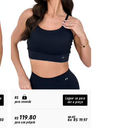
R$
a
Logue-se para
para revenda
ver o preço
119,80
em até
R$
30
6x R$ 19,97
para uso próprio