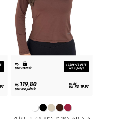
R$
a
Logue-se para
para revenda
ver o preço
119,80
em até
R$
,97
6x R$ 19,97
para uso próprio
20170 - BLUSA DRY SLIM MANGA LONGA