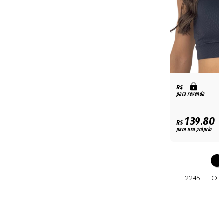
R$
para revenda
139,80
R$
para uso próprio
2245 - T