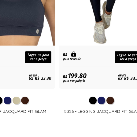
R$
Logue-se para
Logue-se par
para revenda
ver o preço
ver o preço
199,80
em até
em até
R$
6x R$ 23,30
6x R$ 33,
para uso próprio
OP JACQUARD FIT GLAM
5326 - LEGGING JACQUARD FIT GL