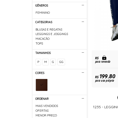
GÊNEROS
FEMININO
CATEGORIAS
BLUSAS E REGATAS
LEGGINGS E JOGGINGS
MACACÃO
TOPS
TAMANHOS
R$
P
M
G
GG
para revenda
CORES
199,80
R$
para uso próprio
ORDENAR
MAIS VENDIDOS
1235 - LEGGI
OFERTAS
MENOR PREÇO