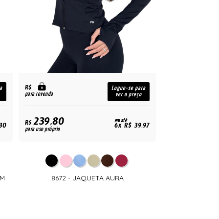
R$
a
Logue-se para
para revenda
ver o preço
239,80
em até
R$
30
6x R$ 39,97
para uso próprio
AM
8672 - JAQUETA AURA