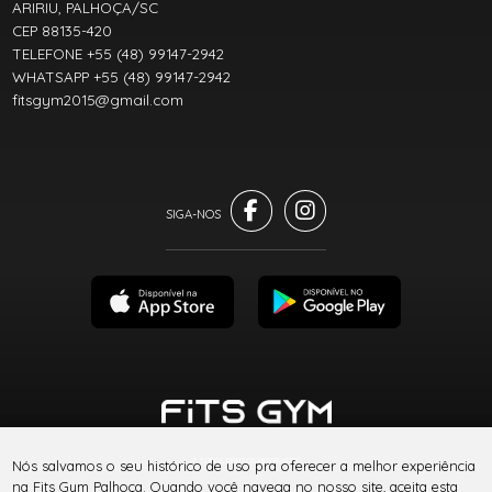
ARIRIU, PALHOÇA/SC
CEP 88135-420
TELEFONE +55 (48) 99147-2942
WHATSAPP +55 (48) 99147-2942
fitsgym2015@gmail.com
® TODOS DIREITOS RESERVADOS
Nós salvamos o seu histórico de uso pra oferecer a melhor experiência
na Fits Gym Palhoça. Quando você navega no nosso site, aceita esta