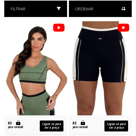
FILTRAR
ORDENAR
R$
R$
Logue-se para
Logue-se para
para revenda
para revenda
ver o preço
ver o preço