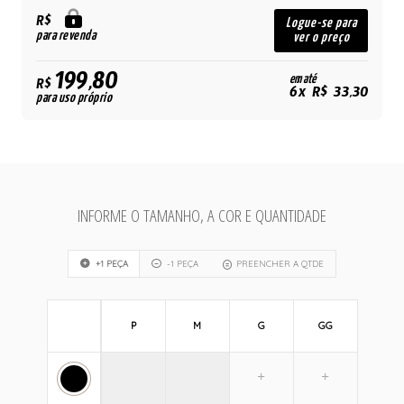
R$
Logue-se para
para revenda
ver o preço
199,80
em até
R$
6x R$ 33,30
para uso próprio
INFORME O TAMANHO, A COR E QUANTIDADE
+1 PEÇA
-1 PEÇA
PREENCHER A QTDE
P
M
G
GG