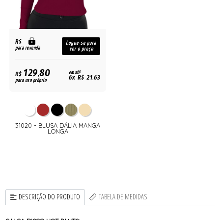
R$
Logue-se para
para revenda
ver o preço
129,80
R$
em até
6x R$ 21,63
para uso próprio
31020 - BLUSA DÁLIA MANGA
LONGA
DESCRIÇÃO DO PRODUTO
TABELA DE MEDIDAS